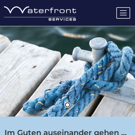
Für Unternehmen
Close submenu
Zeitarbeit
Personalvermittlung
Executive Search
Bewerbercoaching
Lohnbuchhaltung
Kundenanfragen
Im Guten auseinander gehen ...