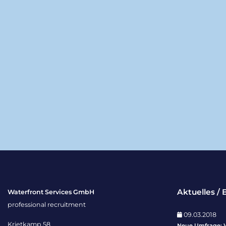
Aktuelles / 
Waterfront Services GmbH
professional recruitment
09.03.2018
Krietkamp 58
Neue Umfrage: 